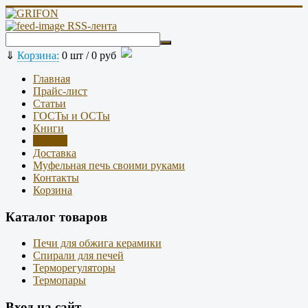
RSS-лента
⇓
Корзина:
0
шт /
0 руб
Главная
Прайс-лист
Статьи
ГОСТы и ОСТы
Книги
Оплата
Доставка
Муфельная печь своими руками
Контакты
Корзина
Каталог товаров
Печи для обжига керамики
Спирали для печей
Терморегуляторы
Термопары
Вход на сайт