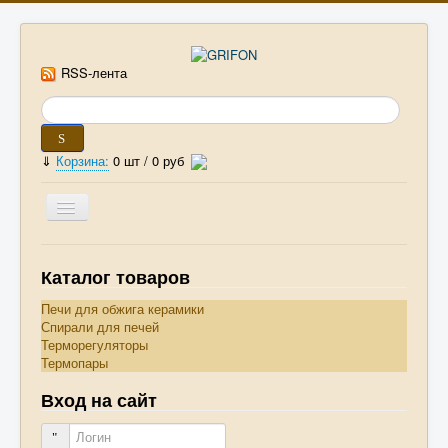
RSS-лента
⇓
Корзина:
0
шт /
0 руб
Главная
Каталог товаров
Прайс-лист
Печи для обжига керамики
Спирали для печей
Статьи
Терморегуляторы
Термопары
ГОСТы и ОСТы
Вход на сайт
Книги
Логин
Оплата