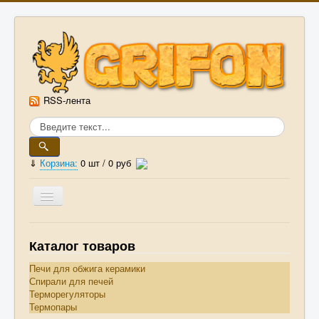
RSS-лента
⇓
Корзина:
0
шт /
0 руб
Главная
Каталог товаров
Прайс-лист
Печи для обжига керамики
Спирали для печей
Статьи
Терморегуляторы
Термопары
ГОСТы и ОСТы