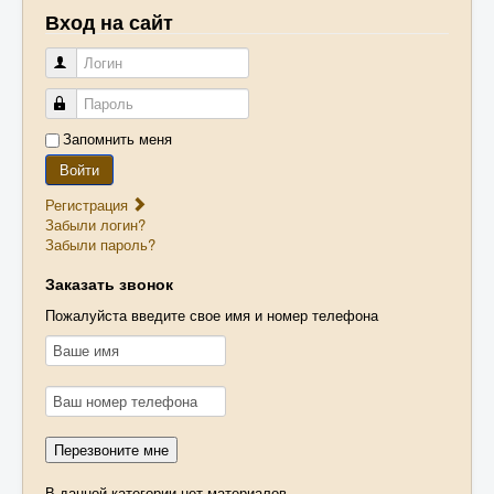
Вход на сайт
Книги
Логин
Оплата
Доставка
Пароль
Муфельная печь своими руками
Запомнить меня
Войти
Контакты
Регистрация
Корзина
Забыли логин?
Забыли пароль?
Заказать звонок
Пожалуйста введите свое имя и номер телефона
В данной категории нет материалов.