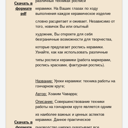
различных техниках росписи
Скачать в
формате
керамики. На Ваших глазах по ходу
pdf
выполнения каждое керамическое изделие
словно расцветает и оживает. Независимо от
того, новичок Вы или опытный
художник, Вы откроете для себя
безграничные возможности для творчества,
которые предлагает роспись керамики.
Узнайте, как как использовать различные
типы росписи керамики (работа маркерами,
роспись красками, фактурная роспись).
Название:
Уроки керамики: техника работы на
гончарном круге;
Автор:
Хоаким Чаварра;
Описание:
Совершенствование техники
работы на гончарном круге является одним
из наиболее важных и ценных аспектов
керамики. Данное практическое
Скачать в
формате
руководство широко охватывает все