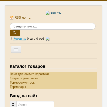
RSS-лента
⇓
Корзина:
0
шт /
0 руб
Главная
Каталог товаров
Прайс-лист
Печи для обжига керамики
Спирали для печей
Статьи
Терморегуляторы
Термопары
ГОСТы и ОСТы
Вход на сайт
Книги
Логин
Оплата